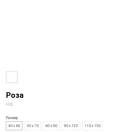
Роза
Н/Д
Размер
40 х 60
50 х 70
60 х 90
90 х 120
110 х 150