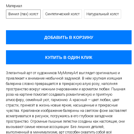
Материал
Винил (пвх) холст
Синтетический холст
Натуральный холст
ДОБАВИТЬ В КОРЗИНУ
КУПИТЬ В ОДИН КЛИК
Элегантный арт от художников MyMoneyArt выглядит оригинально и
привлекает к внимание необычной задумкой. В нём хрупкая изящная
балерина словно превращается в прекрасную алую розу, наполняя
пространство вокруг нежным очарованием и ароматом любви. Пышная
роза на картине помогает создавать романтическую и приятную
атмосферу, семейный уют, гармонию. А красный — цвет любви, цвет
страсти, принесёт в жизнь новые яркие, насыщенные и прекрасные
чувства. Креативное изображение балерины на светлом фоне заставляет
всматриваться в рисунок, погружаясь в его глубокое загадочное
пространство. Огромные пышные лепестки созданы как настоящие, они
вызывают самые нежные ассоциации. Без лишних деталей,
выполненный в минимализме, арт способен охватить собой всё