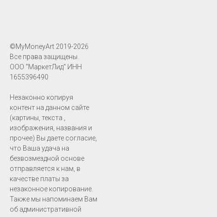
©MyMoneyArt 2019-2026
Все права защищены.
ООО "МаркетЛид" ИНН
1655396490
Незаконно копируя
контент на данном сайте
(картины, текста ,
изображения, названия и
прочее) Вы даете согласие,
что Ваша удача на
безвозмездной основе
отправляется к нам, в
качестве платы за
незаконное копирование.
Также мы напоминаем Вам
об административной