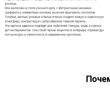
роскошь.
Фон выполнен в стиле уличного арта, с абстрактными мазками,
граффити и элементами коллажа, включая фрагменты логотипов.
Голубые, желтые, розовые и белые оттенки создают живую и энергичную
атмосферу, контрастируя с ретро-образом главной героини.
Эта картина идеально подойдет для любителей гламура, моды и смелых
арт-экспериментов. Она станет ярким акцентом в интерьере, отражая дух
поп-культуры и элегантности в современном прочтении.
Поче