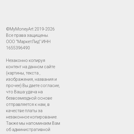
©MyMoneyArt 2019-2026
Все права защищены.
ООО "МаркетЛид" ИНН
1655396490
Незаконно копируя
контент на данном сайте
(картины, текста ,
изображения, названия и
прочее) Вы даете согласие,
что Ваша удача на
безвозмездной основе
отправляется к нам, в
качестве платы за
незаконное копирование.
Также мы напоминаем Вам
об административной