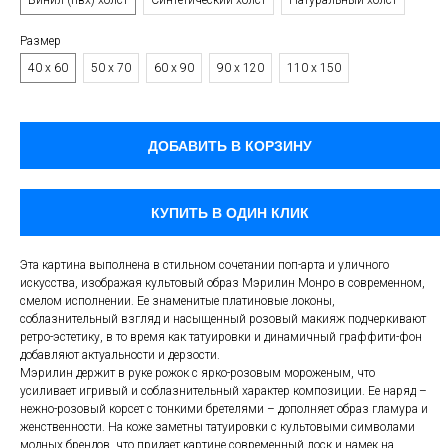
Винил (пвх) холст
Синтетический холст
Натуральный холст
Размер
40 х 60
50 х 70
60 х 90
90 х 120
110 х 150
ДОБАВИТЬ В КОРЗИНУ
КУПИТЬ В ОДИН КЛИК
Эта картина выполнена в стильном сочетании поп-арта и уличного
искусства, изображая культовый образ Мэрилин Монро в современном,
смелом исполнении. Ее знаменитые платиновые локоны,
соблазнительный взгляд и насыщенный розовый макияж подчеркивают
ретро-эстетику, в то время как татуировки и динамичный граффити-фон
добавляют актуальности и дерзости.
Мэрилин держит в руке рожок с ярко-розовым мороженым, что
усиливает игривый и соблазнительный характер композиции. Ее наряд –
нежно-розовый корсет с тонкими бретелями – дополняет образ гламура и
женственности. На коже заметны татуировки с культовыми символами
модных брендов, что придает картине современный лоск и намек на