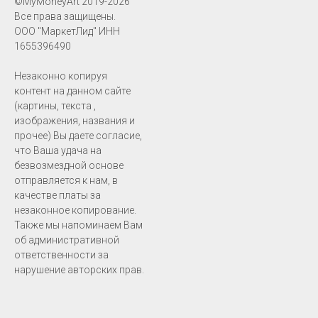
©MyMoneyArt 2019-2026
Все права защищены.
ООО "МаркетЛид" ИНН
1655396490
Незаконно копируя
контент на данном сайте
(картины, текста ,
изображения, названия и
прочее) Вы даете согласие,
что Ваша удача на
безвозмездной основе
отправляется к нам, в
качестве платы за
незаконное копирование.
Также мы напоминаем Вам
об административной
ответственности за
нарушение авторских прав.