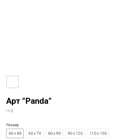
Арт “Panda”
Н/Д
Размер
40 х 60
50 х 70
60 х 90
90 х 120
110 х 150