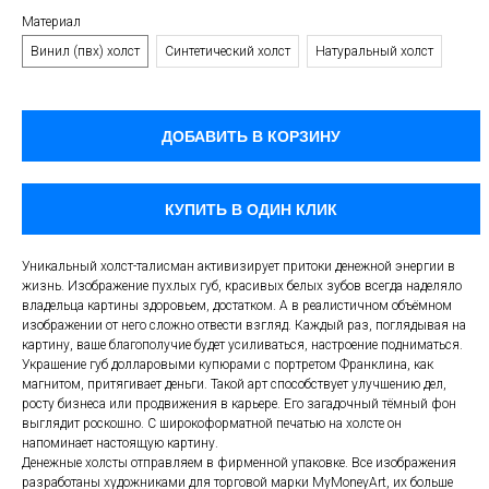
Материал
Винил (пвх) холст
Синтетический холст
Натуральный холст
ДОБАВИТЬ В КОРЗИНУ
КУПИТЬ В ОДИН КЛИК
Уникальный холст-талисман активизирует притоки денежной энергии в
жизнь. Изображение пухлых губ, красивых белых зубов всегда наделяло
владельца картины здоровьем, достатком. А в реалистичном объёмном
изображении от него сложно отвести взгляд. Каждый раз, поглядывая на
картину, ваше благополучие будет усиливаться, настроение подниматься.
Украшение губ долларовыми купюрами с портретом Франклина, как
магнитом, притягивает деньги. Такой арт способствует улучшению дел,
росту бизнеса или продвижения в карьере. Его загадочный тёмный фон
выглядит роскошно. С широкоформатной печатью на холсте он
напоминает настоящую картину.
Денежные холсты отправляем в фирменной упаковке. Все изображения
разработаны художниками для торговой марки MyMoneyArt, их больше