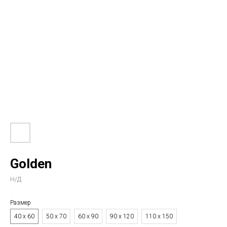
Golden
Н/Д
Размер
40 х 60
50 х 70
60 х 90
90 х 120
110 х 150