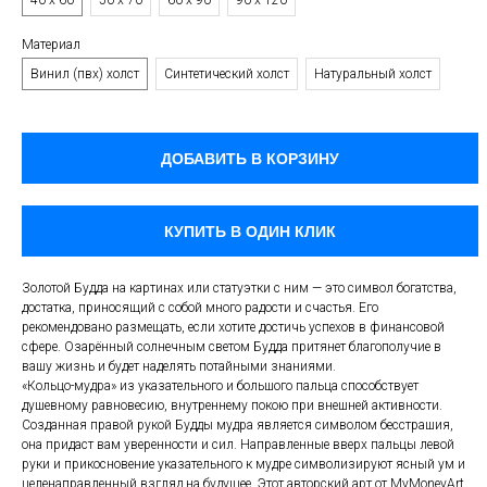
40 х 60
50 х 70
60 х 90
90 х 120
Материал
Винил (пвх) холст
Синтетический холст
Натуральный холст
ДОБАВИТЬ В КОРЗИНУ
КУПИТЬ В ОДИН КЛИК
Золотой Будда на картинах или статуэтки с ним — это символ богатства,
достатка, приносящий с собой много радости и счастья. Его
рекомендовано размещать, если хотите достичь успехов в финансовой
сфере. Озарённый солнечным светом Будда притянет благополучие в
вашу жизнь и будет наделять потайными знаниями.
«Кольцо-мудра» из указательного и большого пальца способствует
душевному равновесию, внутреннему покою при внешней активности.
Созданная правой рукой Будды мудра является символом бесстрашия,
она придаст вам уверенности и сил. Направленные вверх пальцы левой
руки и прикосновение указательного к мудре символизируют ясный ум и
целенаправленный взгляд на будущее. Этот авторский арт от MyMoneyArt