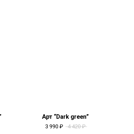
”
Арт “Dark green”
3 990
₽
4 420
₽