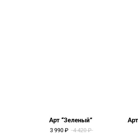
Арт “Зеленый”
Арт
3 990
₽
4 420
₽