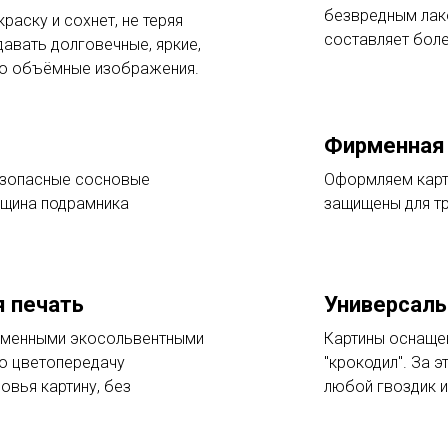
безвредным лак
раску и сохнет, не теряя
составляет боле
давать долговечные, яркие,
но объёмные изображения.
Фирменная 
езопасные сосновые
Оформляем карт
лщина подрамника
защищены для т
 печать
Универсаль
ременными экосольвентными
Картины оснаще
ую цветопередачу
"крокодил". За 
овья картину, без
любой гвоздик и