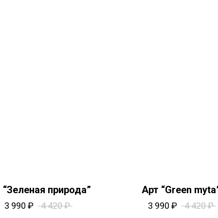
 “Зеленая природа”
Арт “Green myta
3 990
₽
4 420
₽
3 990
₽
4 420
₽