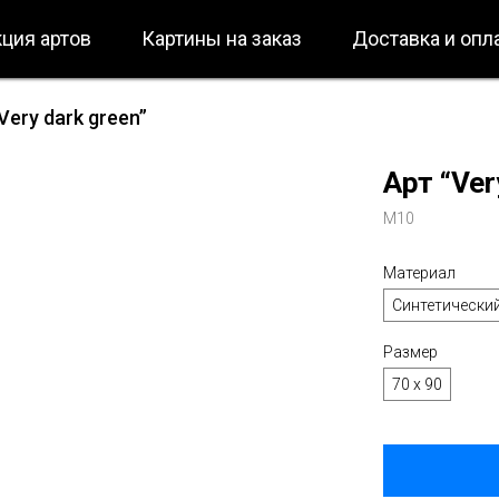
ция артов
Картины на заказ
Доставка и опл
Very dark green”
Арт “Ver
M10
Материал
Синтетически
Размер
70 х 90