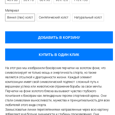
40 х 60
50 х 70
60 х 90
90 х 120
110 х 150
Материал
Винил (пвх) холст
Синтетический холст
Натуральный холст
ДОБАВИТЬ В КОРЗИНУ
КУПИТЬ В ОДИН КЛИК
На этот раз мы изобразили боксёрские перчатки на золотом фоне, что
символизирует не только мощь и энергичность спорта, но также
является отсылкой к драгоценности жизни. Каждый элемент
композиции имеет свой символический подтекст: сложный путь к
вершинам успеха или живописное отражение борьбы за свои мечты.
Перчатки на фоне золотого блеска вызывают чувство глубокого
почитания к боксёрам как легендарным героям спортивной арены. Они
стали символами выносливости, мужества и принципиальность для всех
любителей этого вида спорта.
Замысловатые линии переплетениями направленные через всю картину
добавляют ещё больше значимости и глубины произведению. Они