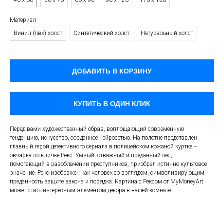
40 х 60
50 х 70
60 х 90
90 х 120
110 х 150
Материал
Винил (пвх) холст
Синтетический холст
Натуральный холст
ДОБАВИТЬ В КОРЗИНУ
КУПИТЬ В ОДИН КЛИК
Перед вами художественный образ, воплощающий современную
тенденцию, искусство, созданное нейросетью. На полотне представлен
главный герой детективного сериала в полицейском кожаной куртке –
овчарка по кличке Рекс. Умный, отважный и преданный пес,
помогающий в разоблачении преступников, приобрел истинно культовое
значение. Рекс изображен как человек со взглядом, символизирующим
преданность защите закона и порядка. Картина с Рексом от MyMoneyArt
может стать интересным элементом декора в вашей комнате.