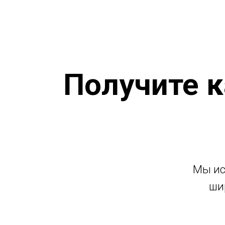
Получите к
Мы ис
ши