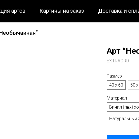
ция артов
Картины на заказ
Доставка и опл
“Необычайная”
Арт “Не
EXTRAORD
Размер
40 х 60
50 х
Материал
Винил (пвх) х
Натуральный 