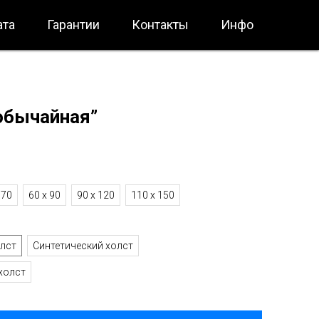
ата
Гарантии
Контакты
Инфо
обычайная”
 70
60 х 90
90 х 120
110 х 150
олст
Синтетический холст
холст