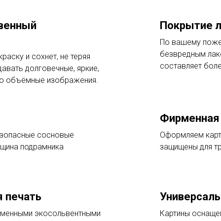
твенный
Покрытие 
По вашему поже
безвредным лак
раску и сохнет, не теряя
составляет боле
давать долговечные, яркие,
но объёмные изображения.
Фирменная 
езопасные сосновые
Оформляем карт
лщина подрамника
защищены для т
 печать
Универсаль
ременными экосольвентными
Картины оснаще