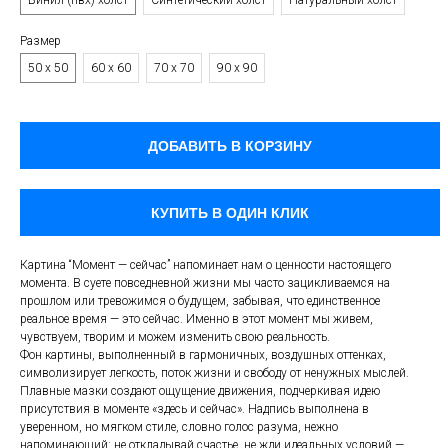
Винил (пвх) холст
Синтетический холст
Натуральный холст
Размер
50 х 50
60 x 60
70 x 70
90 х 90
ДОБАВИТЬ В КОРЗИНУ
КУПИТЬ В ОДИН КЛИК
Картина “Момент — сейчас” напоминает нам о ценности настоящего
момента. В суете повседневной жизни мы часто зацикливаемся на
прошлом или тревожимся о будущем, забывая, что единственное
реальное время — это сейчас. Именно в этот момент мы живем,
чувствуем, творим и можем изменить свою реальность.
Фон картины, выполненный в гармоничных, воздушных оттенках,
символизирует легкость, поток жизни и свободу от ненужных мыслей.
Плавные мазки создают ощущение движения, подчеркивая идею
присутствия в моменте «здесь и сейчас». Надпись выполнена в
уверенном, но мягком стиле, словно голос разума, нежно
напоминающий: не откладывай счастье, не жди идеальных условий —