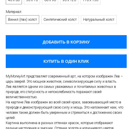
40 х 60
50 х 70
60 х 90
90 х 120
110 х 150
Материал
Винил (пвх) холст
Синтетический холст
Натуральный холст
ДОБАВИТЬ В КОРЗИНУ
КУПИТЬ В ОДИН КЛИК
MyMoneyArt представляет современный арт, на котором изображен Лев –
царь зверей. Это мощное животное, символизирующее силу и власть.
Лев является одним из самых уважаемых и почитаемых животных в
природе, его статусность и непоколебимость поражают своей
величественностью.
На картине Лев изображен во всей своей красе, завоевывающий место в
природе и демонстрирующий свою силу и мощь. Это напоминает нам, что
человек также должен быть уверенным и стремиться к достижению своих
целей.
Картина выполнена в разных оттенках красок, которые отображают
разные настроения и эмоции. Оттенки золота и коричневого цветов