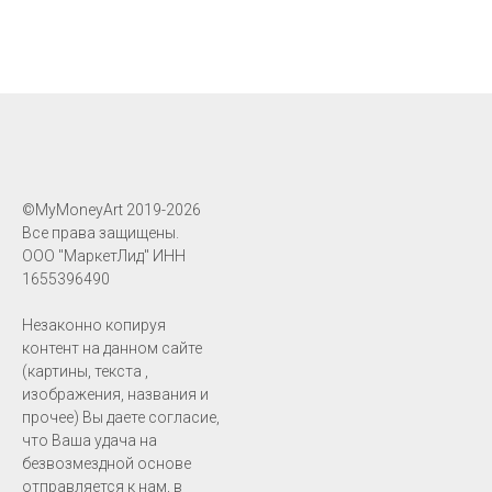
©MyMoneyArt 2019-2026
Все права защищены.
ООО "МаркетЛид" ИНН
1655396490
Незаконно копируя
контент на данном сайте
(картины, текста ,
изображения, названия и
прочее) Вы даете согласие,
что Ваша удача на
безвозмездной основе
отправляется к нам, в