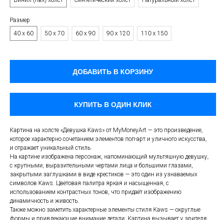
Винил (пвх) холст
Синтетический холст
Натуральный холст
Размер
40 х 60
50 х 70
60 х 90
90 х 120
110 х 150
ДОБАВИТЬ В КОРЗИНУ
КУПИТЬ В ОДИН КЛИК
Картина на холсте «Девушка Kaws» от MyMoneyArt — это произведение,
которое характерно сочетанием элементов поп-арт и уличного искусства,
и отражает уникальный стиль.
На картине изображена персонаж, напоминающий мультяшную девушку,
с крупными, выразительными чертами лица и большими глазами,
закрытыми заглушками в виде крестиков — это один из узнаваемых
символов Kaws. Цветовая палитра яркая и насыщенная, с
использованием контрастных тонов, что придаёт изображению
динамичность и живость.
Также можно заметить характерные элементы стиля Kaws — округлые
формы и привлекающие внимание детали. Картина вызывает у зрителя