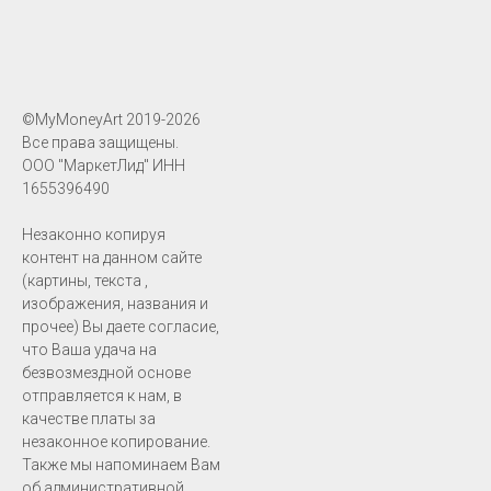
©MyMoneyArt 2019-2026
Все права защищены.
ООО "МаркетЛид" ИНН
1655396490
Незаконно копируя
контент на данном сайте
(картины, текста ,
изображения, названия и
прочее) Вы даете согласие,
что Ваша удача на
безвозмездной основе
отправляется к нам, в
качестве платы за
незаконное копирование.
Также мы напоминаем Вам
об административной