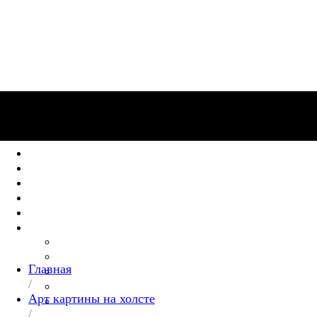
Коллекция артов
Картины на заказ
Доставка и
оплата
Гарантии
Контакты
О нас
Блог
Вопросы и
ответы
Корпоративные подарки
Картины оптом
Коллекция артов
Картины на заказ
Доставка и оплата
Гарантии
Контакты
Инфо
О нас
Блог
Главная
Вопросы и ответы
/
Корпоративные подарки
Арт картины на холсте
Картины оптом
/