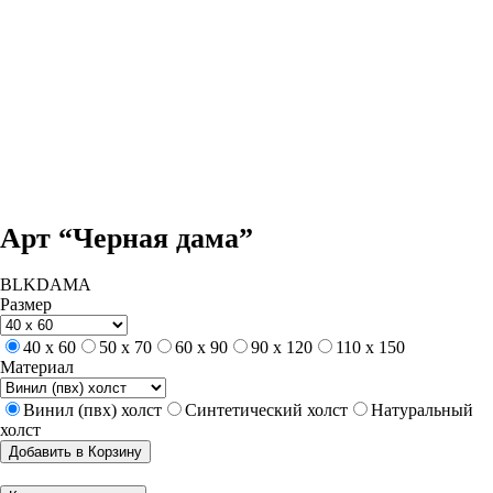
Арт “Черная дама”
BLKDAMA
Размер
40 х 60
50 х 70
60 х 90
90 х 120
110 х 150
Материал
Винил (пвх) холст
Синтетический холст
Натуральный
холст
Добавить в Корзину